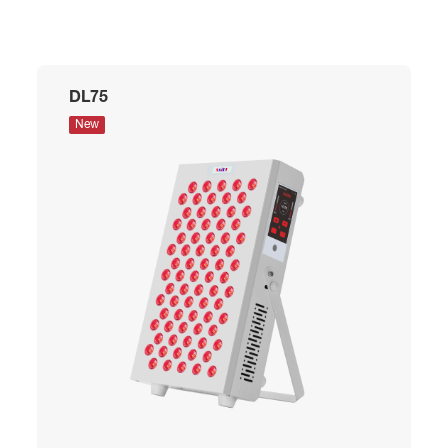
DL75
New