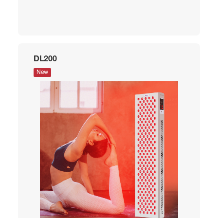
DL200
New