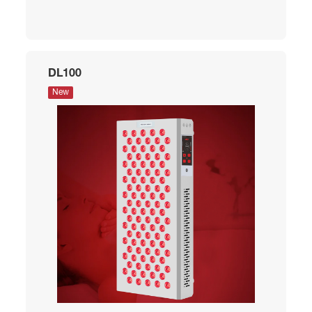
DL100
New