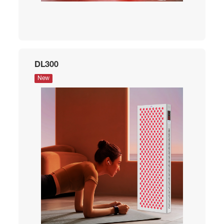
DL300
New