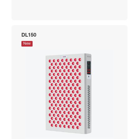
DL150
New